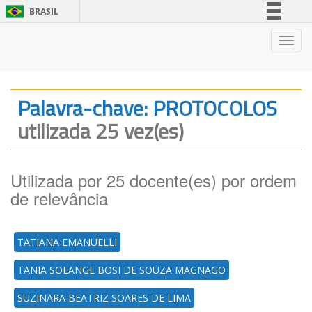
BRASIL
Simplifique!
Nave
Comunica BR
Participe
Acesso à informação
Palavra-chave: PROTOCOLOS
Legislação
utilizada 25 vez(es)
Canais
Utilizada por 25 docente(es) por ordem
de relevância
TATIANA EMANUELLI
TANIA SOLANGE BOSI DE SOUZA MAGNAGO
SUZINARA BEATRIZ SOARES DE LIMA