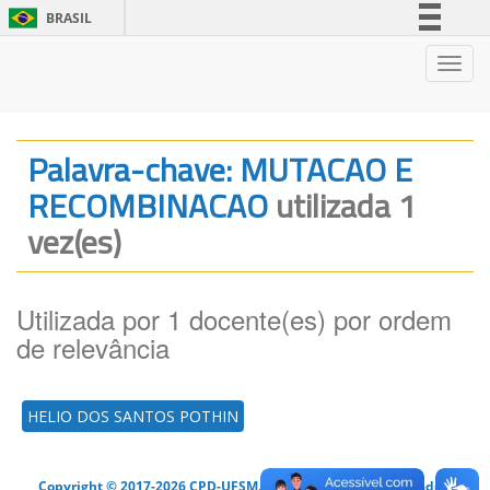
BRASIL
Simplifique!
Nave
Comunica BR
Participe
Acesso à informação
Palavra-chave: MUTACAO E
Legislação
RECOMBINACAO
utilizada 1
Canais
vez(es)
Utilizada por 1 docente(es) por ordem
de relevância
HELIO DOS SANTOS POTHIN
Copyright © 2017-2026 CPD-UFSM. Todos os direitos reservados.