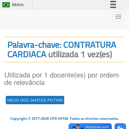
BRASIL
Simplifique!
Nave
Comunica BR
Participe
Acesso à informação
Palavra-chave: CONTRATURA
Legislação
CARDIACA
utilizada 1 vez(es)
Canais
Utilizada por 1 docente(es) por ordem
de relevância
HELIO DOS SANTOS POTHIN
Copyright © 2017-2026 CPD-UFSM. Todos os direitos reservados.