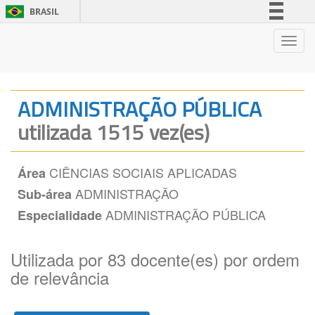
BRASIL
Simplifique!
Nave
Comunica BR
Participe
Acesso à informação
ADMINISTRAÇÃO PÚBLICA
Legislação
utilizada 1515 vez(es)
Canais
CIÊNCIAS SOCIAIS APLICADAS
Área
ADMINISTRAÇÃO
Sub-área
ADMINISTRAÇÃO PÚBLICA
Especialidade
Utilizada por 83 docente(es) por ordem
de relevância