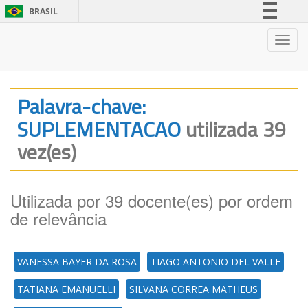
BRASIL
Simplifique!
Nave
Comunica BR
Participe
Acesso à informação
Palavra-chave:
Legislação
SUPLEMENTACAO
utilizada 39
Canais
vez(es)
Utilizada por 39 docente(es) por ordem
de relevância
VANESSA BAYER DA ROSA
TIAGO ANTONIO DEL VALLE
TATIANA EMANUELLI
SILVANA CORREA MATHEUS