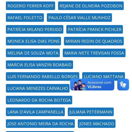
ROGERIO FERRER KOFF
REJANE DE OLIVEIRA POZOBON
RAFAEL FOLETTO
PAULO CÉSAR VIALLE MUNHOZ
PATRÍCIA MILANO PERSIGO
PATRÍCIA FRANCK PICHLER
MONICA ELISA DIAS PONS
MIRIAN REDIN DE QUADROS
MELINA DE SOUZA MOTA
MARIA IVETE TREVISAN FOSSA
MARCIA ELISA VANZIN BOABAID
LUIS FERNANDO RABELLO BORGES
LUCIANO MATTANA
LUCIANA MENEZES CARVALHO
LEONARDO DA ROCHA BOTEGA
LANA D'AVILA CAMPANELLA
JULIANA PETERMANN
JOSE ANTONIO MEIRA DA ROCHA
JONES MACHADO