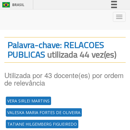
BRASIL
Simplifique!
Nave
Comunica BR
Participe
Acesso à informação
Palavra-chave: RELACOES
Legislação
PUBLICAS
utilizada 44 vez(es)
Canais
Utilizada por 43 docente(es) por ordem
de relevância
VERA SIRLEI MARTINS
VALESKA MARIA FORTES DE OLIVEIRA
TATIANE HILGEMBERG FIGUEIREDO