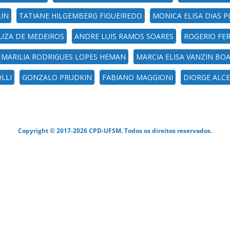
LIN
TATIANE HILGEMBERG FIGUEIREDO
MONICA ELISA DIAS 
UZA DE MEDEIROS
ANDRE LUIS RAMOS SOARES
ROGERIO FE
MARILIA RODRIGUES LOPES HEMAN
MARCIA ELISA VANZIN BO
LLI
GONZALO PRUDKIN
FABIANO MAGGIONI
DIORGE ALC
Copyright © 2017-2026 CPD-UFSM. Todos os direitos reservados.