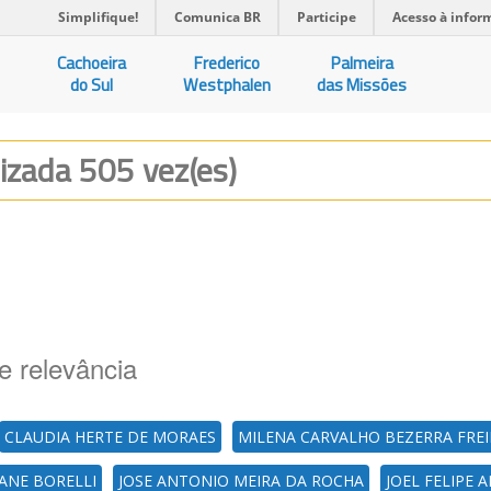
Simplifique!
Comunica BR
Participe
Acesso à infor
Cachoeira
Frederico
Palmeira
do Sul
Westphalen
das Missões
lizada 505 vez(es)
e relevância
CLAUDIA HERTE DE MORAES
MILENA CARVALHO BEZERRA FREI
IANE BORELLI
JOSE ANTONIO MEIRA DA ROCHA
JOEL FELIPE 