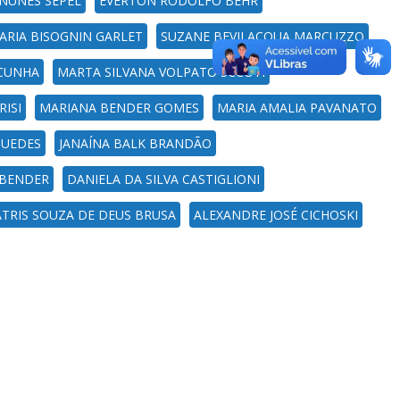
 NUNES SEPEL
EVERTON RODOLFO BEHR
ARIA BISOGNIN GARLET
SUZANE BEVILACQUA MARCUZZO
 CUNHA
MARTA SILVANA VOLPATO SCCOTI
RISI
MARIANA BENDER GOMES
MARIA AMALIA PAVANATO
GUEDES
JANAÍNA BALK BRANDÃO
 BENDER
DANIELA DA SILVA CASTIGLIONI
TRIS SOUZA DE DEUS BRUSA
ALEXANDRE JOSÉ CICHOSKI