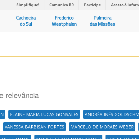
Simplifique!
Comunica BR
Participe
Acesso à infor
Cachoeira
Frederico
Palmeira
do Sul
Westphalen
das Missões
e relevância
ON
ELAINE MARIA LUCAS GONSALES
ANDRÉA INÊS GOLDSCHM
VANESSA BARBISAN FORTES
MARCELO DE MORAES WEBER