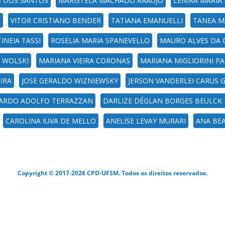
S DOS SANTOS
MARISTELA MACHADO ARAUJO
LENIRA MARIA
A
VITOR CRISTIANO BENDER
TATIANA EMANUELLI
TANEA M
INEIA TASSI
ROSELIA MARIA SPANEVELLO
MAURO ALVES DA
 WOLSKI
MARIANA VIEIRA CORONAS
MARIANA MIGLIORINI PA
IRA
JOSE GERALDO WIZNIEWSKY
JERSON VANDERLEI CARUS 
ARDO ADOLFO TERRAZZAN
DARLIZE DÉGLAN BORGES BEULCK
CAROLINA IUVA DE MELLO
ANELISE LEVAY MURARI
ANA BEA
Copyright © 2017-2026 CPD-UFSM. Todos os direitos reservados.