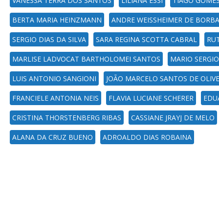
VANESSA TERRA DOS SANTOS
LILIANA ESSI
TIAGO GOME
BERTA MARIA HEINZMANN
ANDRE WEISSHEIMER DE BORB
SERGIO DIAS DA SILVA
SARA REGINA SCOTTA CABRAL
RUT
MARLISE LADVOCAT BARTHOLOMEI SANTOS
MARIO SERGIO
LUIS ANTONIO SANGIONI
JOÃO MARCELO SANTOS DE OLIVE
FRANCIELE ANTONIA NEIS
FLAVIA LUCIANE SCHERER
EDU
CRISTINA THORSTENBERG RIBAS
CASSIANE JRAYJ DE MELO
ALANA DA CRUZ BUENO
ADROALDO DIAS ROBAINA