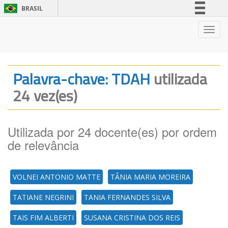
BRASIL
Simplifique!
Nave
Comunica BR
Participe
Acesso à informação
Palavra-chave: TDAH
utilizada
Legislação
24 vez(es)
Canais
Utilizada por 24 docente(es) por ordem
de relevância
VOLNEI ANTONIO MATTE
TÂNIA MARIA MOREIRA
TATIANE NEGRINI
TANIA FERNANDES SILVA
TAIS FIM ALBERTI
SUSANA CRISTINA DOS REIS