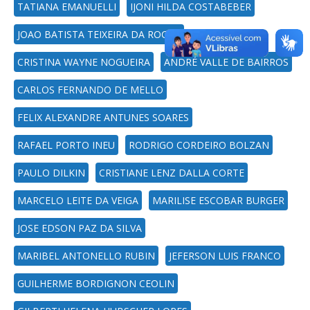
TATIANA EMANUELLI
IJONI HILDA COSTABEBER
JOAO BATISTA TEIXEIRA DA ROCHA
CRISTINA WAYNE NOGUEIRA
ANDRÉ VALLE DE BAIRROS
CARLOS FERNANDO DE MELLO
FELIX ALEXANDRE ANTUNES SOARES
RAFAEL PORTO INEU
RODRIGO CORDEIRO BOLZAN
PAULO DILKIN
CRISTIANE LENZ DALLA CORTE
MARCELO LEITE DA VEIGA
MARILISE ESCOBAR BURGER
JOSE EDSON PAZ DA SILVA
MARIBEL ANTONELLO RUBIN
JEFERSON LUIS FRANCO
GUILHERME BORDIGNON CEOLIN