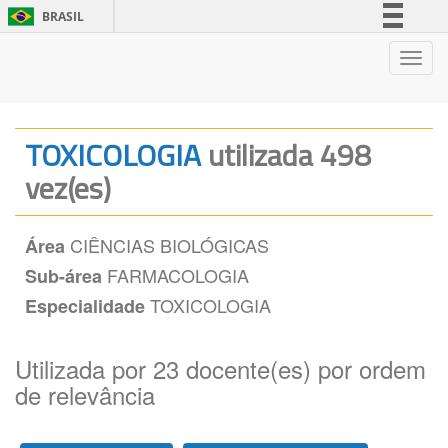
BRASIL
Simplifique!
Nave
Comunica BR
Participe
Acesso à informação
TOXICOLOGIA
utilizada 498
Legislação
vez(es)
Canais
CIÊNCIAS BIOLÓGICAS
Área
FARMACOLOGIA
Sub-área
TOXICOLOGIA
Especialidade
Utilizada por 23 docente(es) por ordem
de relevância