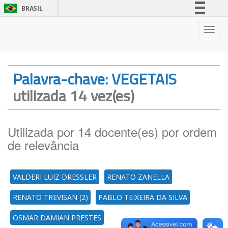
BRASIL
Simplifique!
Nave
Comunica BR
Participe
Acesso à informação
Palavra-chave: VEGETAIS
Legislação
utilizada 14 vez(es)
Canais
Utilizada por 14 docente(es) por ordem
de relevância
VALDERI LUIZ DRESSLER
RENATO ZANELLA
RENATO TREVISAN (2)
PABLO TEIXEIRA DA SILVA
OSMAR DAMIAN PRESTES