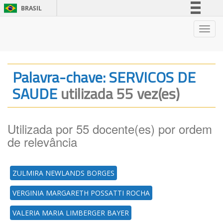
BRASIL
Simplifique!
Nave
Comunica BR
Participe
Acesso à informação
Palavra-chave: SERVICOS DE
Legislação
SAUDE
utilizada 55 vez(es)
Canais
Utilizada por 55 docente(es) por ordem
de relevância
ZULMIRA NEWLANDS BORGES
VERGINIA MARGARETH POSSATTI ROCHA
VALERIA MARIA LIMBERGER BAYER