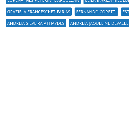
LORENA INÊS PETERINI MARQUEZAN
LEILA MARIZA HILDE
GRAZIELA FRANCESCHET FARIAS
FERNANDO COPETTI
ES
ANDRÉIA SILVEIRA ATHAYDES
ANDRÉIA JAQUELINE DEVALLE