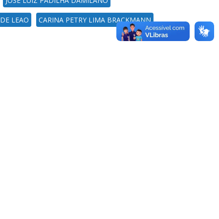
JOSE LUIZ PADILHA DAMILANO
 DE LEAO
CARINA PETRY LIMA BRACKMANN