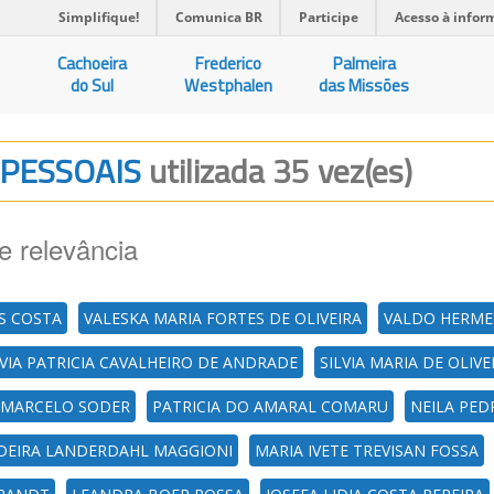
Simplifique!
Comunica BR
Participe
Acesso à infor
Cachoeira
Frederico
Palmeira
do Sul
Westphalen
das Missões
RPESSOAIS
utilizada 35 vez(es)
e relevância
S COSTA
VALESKA MARIA FORTES DE OLIVEIRA
VALDO HERME
LVIA PATRICIA CAVALHEIRO DE ANDRADE
SILVIA MARIA DE OLIV
 MARCELO SODER
PATRICIA DO AMARAL COMARU
NEILA PED
DEIRA LANDERDAHL MAGGIONI
MARIA IVETE TREVISAN FOSSA