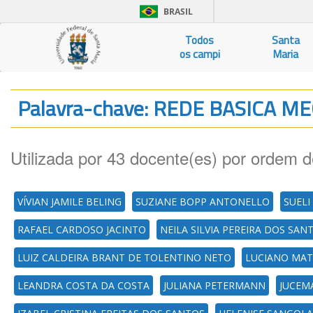
BRASIL
Todos
Santa
os campi
Maria
Palavra-chave: REDE BASICA M
Utilizada por 43 docente(es) por ordem d
VÍVIAN JAMILE BELING
SUZIANE BOPP ANTONELLO
SUELI
RAFAEL CARDOSO JACINTO
NEILA SILVIA PEREIRA DOS SAN
LUIZ CALDEIRA BRANT DE TOLENTINO NETO
LUCIANO MA
LEANDRA COSTA DA COSTA
JULIANA PETERMANN
JUCEM