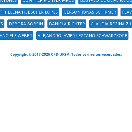
ANTUNES
GÜNTHER RICHTER MROS
GUSTAVO DE OLIVEIRA D
TI HELENA HUBSCHER LOPES
GERSON JONAS SCHIRMER
FLAV
ES
DEBORA BOBSIN
DANIELA RICHTER
CLAUDIA REGINA Z
ANCIELE WEBER
ALEJANDRO JAVIER LEZCANO SCHWARZKOPF
Copyright © 2017-2026 CPD-UFSM. Todos os direitos reservados.