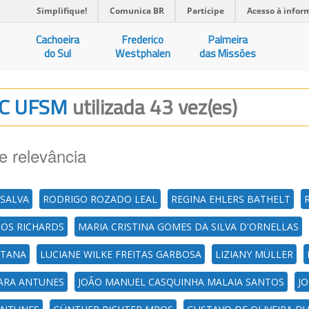
Simplifique!
Comunica BR
Participe
Acesso à infor
Cachoeira
Frederico
Palmeira
do Sul
Westphalen
das Missões
EC UFSM
utilizada 43 vez(es)
e relevância
 SALVA
RODRIGO ROZADO LEAL
REGINA EHLERS BATHELT
TOS RICHARDS
MARIA CRISTINA GOMES DA SILVA D'ORNELLAS
TTANA
LUCIANE WILKE FREITAS GARBOSA
LIZIANY MÜLLER
ARA ANTUNES
JOÃO MANUEL CASQUINHA MALAIA SANTOS
JO