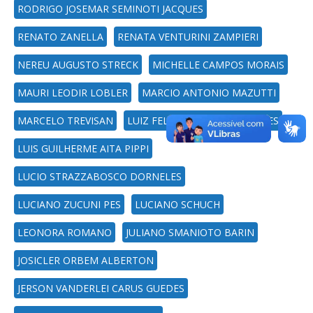
RODRIGO JOSEMAR SEMINOTI JACQUES
RENATO ZANELLA
RENATA VENTURINI ZAMPIERI
NEREU AUGUSTO STRECK
MICHELLE CAMPOS MORAIS
MAURI LEODIR LOBLER
MARCIO ANTONIO MAZUTTI
MARCELO TREVISAN
LUIZ FELIPE VALANDRO SOARES
LUIS GUILHERME AITA PIPPI
LUCIO STRAZZABOSCO DORNELES
LUCIANO ZUCUNI PES
LUCIANO SCHUCH
LEONORA ROMANO
JULIANO SMANIOTO BARIN
JOSICLER ORBEM ALBERTON
JERSON VANDERLEI CARUS GUEDES