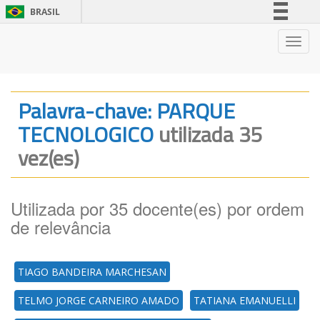
BRASIL
Simplifique!
Nave
Comunica BR
Participe
Acesso à informação
Palavra-chave: PARQUE
Legislação
TECNOLOGICO
utilizada 35
Canais
vez(es)
Utilizada por 35 docente(es) por ordem
de relevância
TIAGO BANDEIRA MARCHESAN
TELMO JORGE CARNEIRO AMADO
TATIANA EMANUELLI