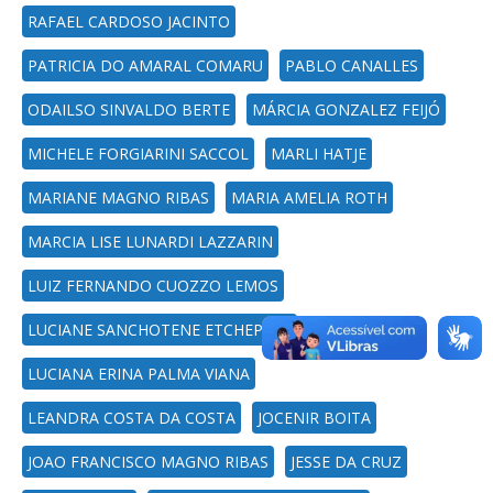
RAFAEL CARDOSO JACINTO
PATRICIA DO AMARAL COMARU
PABLO CANALLES
ODAILSO SINVALDO BERTE
MÁRCIA GONZALEZ FEIJÓ
MICHELE FORGIARINI SACCOL
MARLI HATJE
MARIANE MAGNO RIBAS
MARIA AMELIA ROTH
MARCIA LISE LUNARDI LAZZARIN
LUIZ FERNANDO CUOZZO LEMOS
LUCIANE SANCHOTENE ETCHEPARE
LUCIANA ERINA PALMA VIANA
LEANDRA COSTA DA COSTA
JOCENIR BOITA
JOAO FRANCISCO MAGNO RIBAS
JESSE DA CRUZ