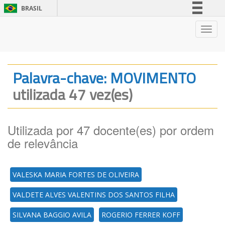
BRASIL
Simplifique!
Nave
Comunica BR
Participe
Acesso à informação
Palavra-chave: MOVIMENTO
Legislação
utilizada 47 vez(es)
Canais
Utilizada por 47 docente(es) por ordem
de relevância
VALESKA MARIA FORTES DE OLIVEIRA
VALDETE ALVES VALENTINS DOS SANTOS FILHA
SILVANA BAGGIO AVILA
ROGERIO FERRER KOFF