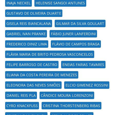
INAJA NECKEL
HELENISE SANGOI ANTUNES
GUSTAVO DE OLIVEIRA DUARTE
GISELA REIS BIANCALANA
GILMAR DA SILVA GOULART
GABRIEL IVAN PRANKE
FÁBIO JUNER LANFERDINI
FREDERICO DINIZ LIMA
FLÁVIO DE CAMPOS BRAGA
FLÁVIA MARIA DE BRITO PEDROSA VASCONCELOS
FELIPE BARROSO DE CASTRO
ENEIAS FARIAS TAVARES
ELIANA DA COSTA PEREIRA DE MENEZES
ELEONORA DAS NEVES SIMÕES
ELCIO GIMENEZ ROSSINI
DANIEL REIS PLA
CÂNDICE MOURA LORENZONI
CYRO KNACKFUSS
CRISTINA THORSTENBERG RIBAS