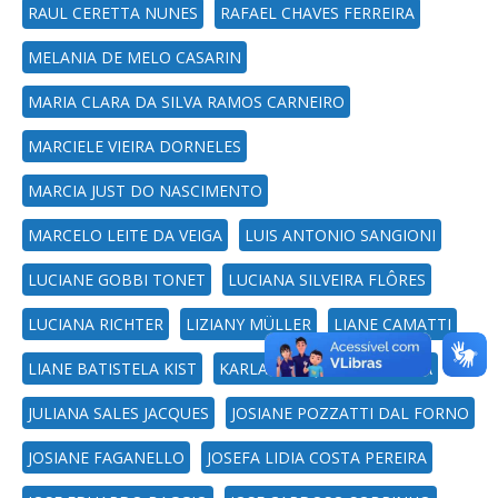
RAUL CERETTA NUNES
RAFAEL CHAVES FERREIRA
MELANIA DE MELO CASARIN
MARIA CLARA DA SILVA RAMOS CARNEIRO
MARCIELE VIEIRA DORNELES
MARCIA JUST DO NASCIMENTO
MARCELO LEITE DA VEIGA
LUIS ANTONIO SANGIONI
LUCIANE GOBBI TONET
LUCIANA SILVEIRA FLÔRES
LUCIANA RICHTER
LIZIANY MÜLLER
LIANE CAMATTI
LIANE BATISTELA KIST
KARLA MARQUES DA ROCHA
JULIANA SALES JACQUES
JOSIANE POZZATTI DAL FORNO
JOSIANE FAGANELLO
JOSEFA LIDIA COSTA PEREIRA