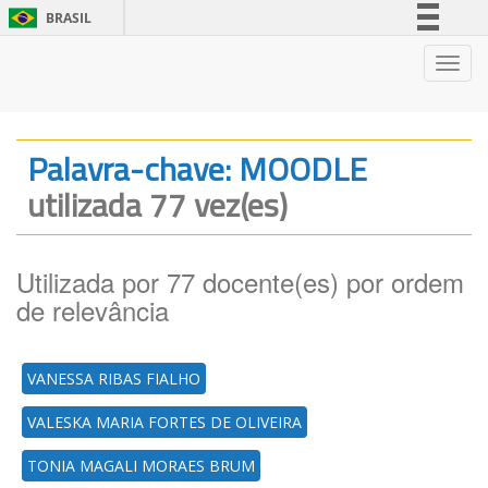
BRASIL
Simplifique!
Nave
Comunica BR
Participe
Acesso à informação
Palavra-chave: MOODLE
Legislação
utilizada 77 vez(es)
Canais
Utilizada por 77 docente(es) por ordem
de relevância
VANESSA RIBAS FIALHO
VALESKA MARIA FORTES DE OLIVEIRA
TONIA MAGALI MORAES BRUM