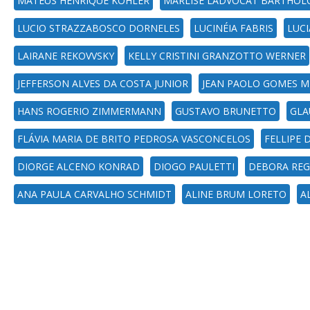
MATEUS HENRIQUE KÖHLER
MARLISE LADVOCAT BARTHOL
LUCIO STRAZZABOSCO DORNELES
LUCINÉIA FABRIS
LUC
LAIRANE REKOVVSKY
KELLY CRISTINI GRANZOTTO WERNER
JEFFERSON ALVES DA COSTA JUNIOR
JEAN PAOLO GOMES M
HANS ROGERIO ZIMMERMANN
GUSTAVO BRUNETTO
GLA
FLÁVIA MARIA DE BRITO PEDROSA VASCONCELOS
FELLIPE 
DIORGE ALCENO KONRAD
DIOGO PAULETTI
DEBORA REG
ANA PAULA CARVALHO SCHMIDT
ALINE BRUM LORETO
A