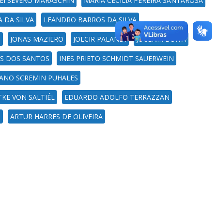
EI SEVERO MARASCHIN
MARIA CECILIA PEREIRA SANTAROSA
 DA SILVA
LEANDRO BARROS DA SILVA
S
JONAS MAZIERO
JOECIR PALANDI
JOCENIR BOITA
AS DOS SANTOS
INES PRIETO SCHMIDT SAUERWEIN
ANO SCREMIN PUHALES
KE VON SALTIÉL
EDUARDO ADOLFO TERRAZZAN
S
ARTUR HARRES DE OLIVEIRA