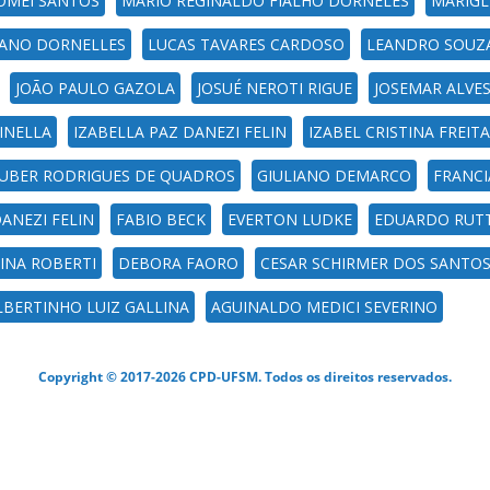
OMEI SANTOS
MARIO REGINALDO FIALHO DORNELES
MARIGL
IANO DORNELLES
LUCAS TAVARES CARDOSO
LEANDRO SOUZA
JOÃO PAULO GAZOLA
JOSUÉ NEROTI RIGUE
JOSEMAR ALVE
INELLA
IZABELLA PAZ DANEZI FELIN
IZABEL CRISTINA FREIT
UBER RODRIGUES DE QUADROS
GIULIANO DEMARCO
FRANCI
DANEZI FELIN
FABIO BECK
EVERTON LUDKE
EDUARDO RUTT
INA ROBERTI
DEBORA FAORO
CESAR SCHIRMER DOS SANTO
LBERTINHO LUIZ GALLINA
AGUINALDO MEDICI SEVERINO
Copyright © 2017-2026 CPD-UFSM. Todos os direitos reservados.