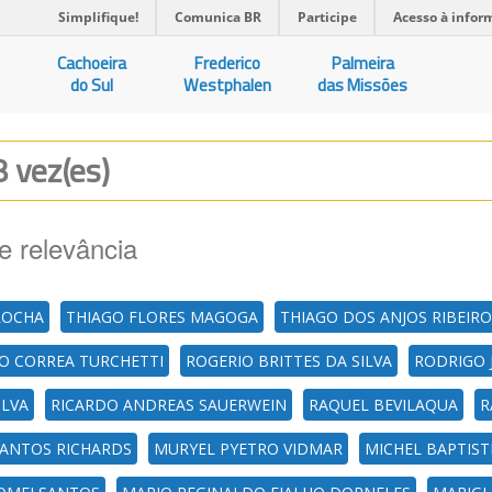
Simplifique!
Comunica BR
Participe
Acesso à infor
Cachoeira
Frederico
Palmeira
do Sul
Westphalen
das Missões
8 vez(es)
e relevância
ROCHA
THIAGO FLORES MAGOGA
THIAGO DOS ANJOS RIBEIRO
O CORREA TURCHETTI
ROGERIO BRITTES DA SILVA
RODRIGO 
ILVA
RICARDO ANDREAS SAUERWEIN
RAQUEL BEVILAQUA
R
 SANTOS RICHARDS
MURYEL PYETRO VIDMAR
MICHEL BAPTIST