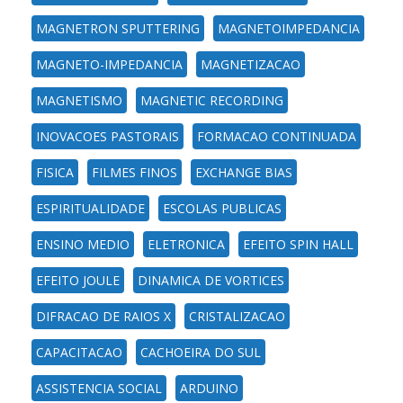
MAGNETRON SPUTTERING
MAGNETOIMPEDANCIA
MAGNETO-IMPEDANCIA
MAGNETIZACAO
MAGNETISMO
MAGNETIC RECORDING
INOVACOES PASTORAIS
FORMACAO CONTINUADA
FISICA
FILMES FINOS
EXCHANGE BIAS
ESPIRITUALIDADE
ESCOLAS PUBLICAS
ENSINO MEDIO
ELETRONICA
EFEITO SPIN HALL
EFEITO JOULE
DINAMICA DE VORTICES
DIFRACAO DE RAIOS X
CRISTALIZACAO
CAPACITACAO
CACHOEIRA DO SUL
ASSISTENCIA SOCIAL
ARDUINO