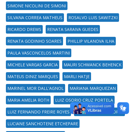
SIMONE NICOLINI DE SIMONI
SILVANA CORREA MATHEUS
ROSALVO LUIS SAWITZKI
RICARDO DREWS
RENATA SARAIVA GUEDES
RENATA GODINHO SOARES
PHILLIP VILANOVA ILHA
PAULA VASCONCELOS MARTINI
MICHELE VARGAS GARCIA
MAURI SCHWANCK BEHENCK
MATEUS DINIZ MARQUES
MARLI HATJE
MARINEL MOR DALL'AGNOL
MARIANA MARQUEZAN
MARIA AMELIA ROTH
LUIZ OSORIO CRUZ PORTELA
LUIZ FERNANDO FREIRE ROYES
LUIS FELIPE DIAS LOPES
LUCIANE SANCHOTENE ETCHEPARE