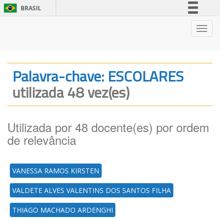
BRASIL
Simplifique!
Nave
Comunica BR
Participe
Acesso à informação
Palavra-chave: ESCOLARES
Legislação
utilizada 48 vez(es)
Canais
Utilizada por 48 docente(es) por ordem
de relevância
VANESSA RAMOS KIRSTEN
VALDETE ALVES VALENTINS DOS SANTOS FILHA
THIAGO MACHADO ARDENGHI