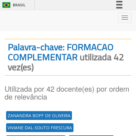
BRASIL
Simplifique!
Nave
Comunica BR
Participe
Acesso à informação
Palavra-chave: FORMACAO
Legislação
COMPLEMENTAR
utilizada 42
Canais
vez(es)
Utilizada por 42 docente(es) por ordem
de relevância
ZANANDRA BOFF DE OLIVEIRA
VIVIANE DAL-SOUTO FRESCURA