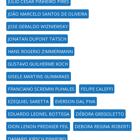
JÚLIO CÉSAR PINHEIRO PIRES
JOÃO MARCELO SANTOS DE OLIVEIRA
JOSE GERALDO WIZNIEWSKY
JONATAN DUPONT TATSCH
HANS ROGERIO ZIMMERMANN
GUSTAVO GUILHERME KOCH
GISELE MARTINS GUIMARAES
FRANCIANO SCREMIN PUHALES
FELIPE CALEFFI
EZEQUIEL SARETTA
EVERSON DAL PIVA
EDUARDO LEONEL BOTTEGA
DÉBORA GREGOLETTO
DION LENON PREDIGER FEIL
DEBORA REGINA ROBERTI
DAMARIS KIRSCH PINHEIRO