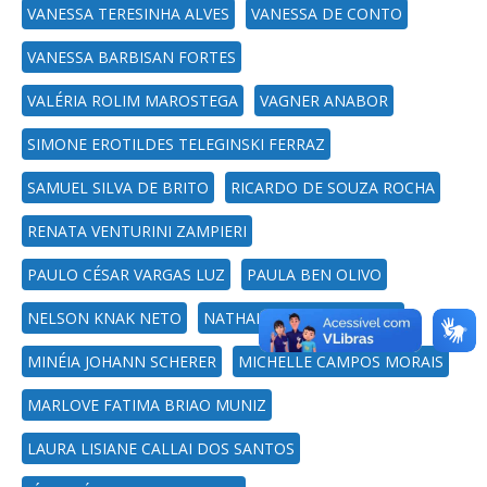
VANESSA TERESINHA ALVES
VANESSA DE CONTO
VANESSA BARBISAN FORTES
VALÉRIA ROLIM MAROSTEGA
VAGNER ANABOR
SIMONE EROTILDES TELEGINSKI FERRAZ
SAMUEL SILVA DE BRITO
RICARDO DE SOUZA ROCHA
RENATA VENTURINI ZAMPIERI
PAULO CÉSAR VARGAS LUZ
PAULA BEN OLIVO
NELSON KNAK NETO
NATHALIE TISSOT BOIASKI
MINÉIA JOHANN SCHERER
MICHELLE CAMPOS MORAIS
MARLOVE FATIMA BRIAO MUNIZ
LAURA LISIANE CALLAI DOS SANTOS