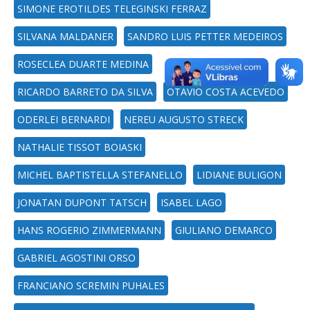
SIMONE EROTILDES TELEGINSKI FERRAZ
SILVANA MALDANER
SANDRO LUIS PETTER MEDEIROS
ROSECLEA DUARTE MEDINA
RICARDO BARRETO DA SILVA
OTAVIO COSTA ACEVEDO
ODERLEI BERNARDI
NEREU AUGUSTO STRECK
NATHALIE TISSOT BOIASKI
MICHEL BAPTISTELLA STEFANELLO
LIDIANE BULIGON
JONATAN DUPONT TATSCH
ISABEL LAGO
HANS ROGERIO ZIMMERMANN
GIULIANO DEMARCO
GABRIEL AGOSTINI ORSO
FRANCIANO SCREMIN PUHALES