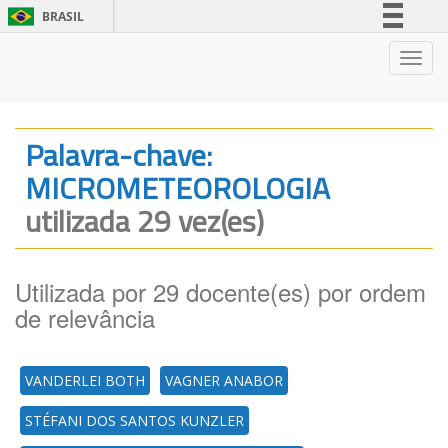
BRASIL
Simplifique!
Nave
Comunica BR
Participe
Acesso à informação
Palavra-chave:
Legislação
MICROMETEOROLOGIA
Canais
utilizada 29 vez(es)
Utilizada por 29 docente(es) por ordem
de relevância
VANDERLEI BOTH
VAGNER ANABOR
STÉFANI DOS SANTOS KUNZLER