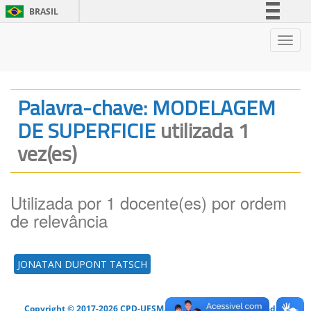
BRASIL
Simplifique!
Nave
Comunica BR
Participe
Acesso à informação
Palavra-chave: MODELAGEM
Legislação
DE SUPERFICIE
utilizada 1
Canais
vez(es)
Utilizada por 1 docente(es) por ordem
de relevância
JONATAN DUPONT TATSCH
Copyright © 2017-2026 CPD-UFSM. Todos os direitos reservados.