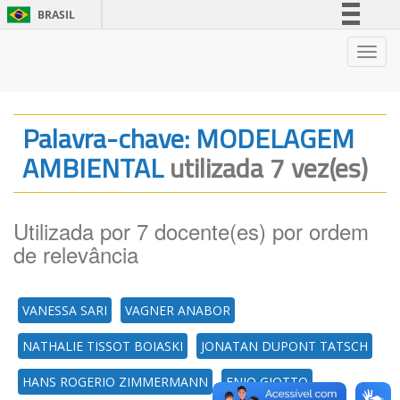
BRASIL
Simplifique!
Nave
Comunica BR
Participe
Acesso à informação
Palavra-chave: MODELAGEM
Legislação
AMBIENTAL
utilizada 7 vez(es)
Canais
Utilizada por 7 docente(es) por ordem
de relevância
VANESSA SARI
VAGNER ANABOR
NATHALIE TISSOT BOIASKI
JONATAN DUPONT TATSCH
HANS ROGERIO ZIMMERMANN
ENIO GIOTTO