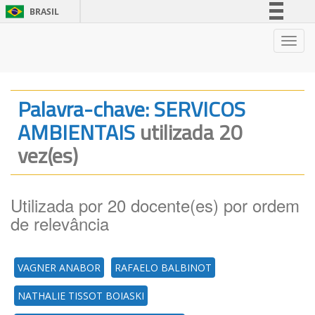
BRASIL
Simplifique!
Nave
Comunica BR
Participe
Acesso à informação
Palavra-chave: SERVICOS
Legislação
AMBIENTAIS
utilizada 20
Canais
vez(es)
Utilizada por 20 docente(es) por ordem
de relevância
VAGNER ANABOR
RAFAELO BALBINOT
NATHALIE TISSOT BOIASKI