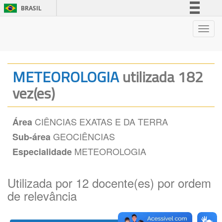
BRASIL
Simplifique!
Nave
Comunica BR
Participe
Acesso à informação
METEOROLOGIA
utilizada 182
Legislação
vez(es)
Canais
CIÊNCIAS EXATAS E DA TERRA
Área
GEOCIÊNCIAS
Sub-área
METEOROLOGIA
Especialidade
Utilizada por 12 docente(es) por ordem
de relevância