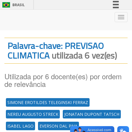
BRASIL
Simplifique!
Nave
Comunica BR
Participe
Acesso à informação
Palavra-chave: PREVISAO
Legislação
CLIMATICA
utilizada 6 vez(es)
Canais
Utilizada por 6 docente(es) por ordem
de relevância
SIMONE EROTILDES TELEGINSKI FERRAZ
NEREU AUGUSTO STRECK
JONATAN DUPONT TATSCH
ISABEL LAGO
EVERSON DAL PIVA