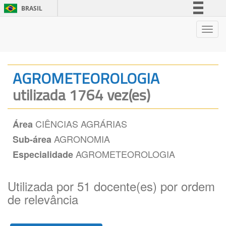
BRASIL
Simplifique!
Nave
Comunica BR
Participe
Acesso à informação
AGROMETEOROLOGIA
Legislação
utilizada 1764 vez(es)
Canais
CIÊNCIAS AGRÁRIAS
Área
AGRONOMIA
Sub-área
AGROMETEOROLOGIA
Especialidade
Utilizada por 51 docente(es) por ordem
de relevância