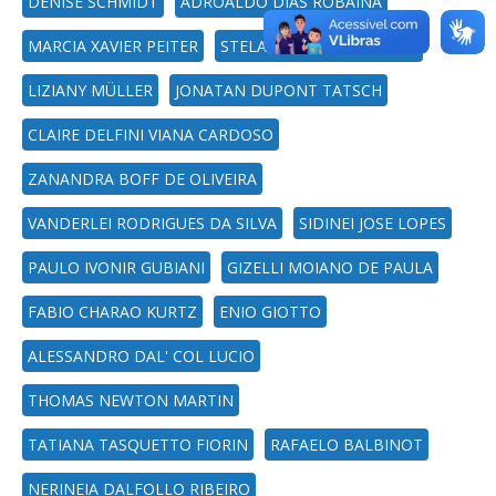
DENISE SCHMIDT
ADROALDO DIAS ROBAINA
MARCIA XAVIER PEITER
STELA MARIS KULCZYNSKI
LIZIANY MÜLLER
JONATAN DUPONT TATSCH
CLAIRE DELFINI VIANA CARDOSO
ZANANDRA BOFF DE OLIVEIRA
VANDERLEI RODRIGUES DA SILVA
SIDINEI JOSE LOPES
PAULO IVONIR GUBIANI
GIZELLI MOIANO DE PAULA
FABIO CHARAO KURTZ
ENIO GIOTTO
ALESSANDRO DAL' COL LUCIO
THOMAS NEWTON MARTIN
TATIANA TASQUETTO FIORIN
RAFAELO BALBINOT
NERINEIA DALFOLLO RIBEIRO