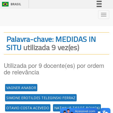
BRASIL
Simplifique!
Nave
Comunica BR
Participe
Acesso à informação
Palavra-chave: MEDIDAS IN
Legislação
SITU
utilizada 9 vez(es)
Canais
Utilizada por 9 docente(es) por ordem
de relevância
VAGNER ANABOR
SIMONE EROTILDES TELEGINSKI FERRAZ
OTAVIO COSTA ACEVEDO
NATHALIE TISSOT BOIASKI