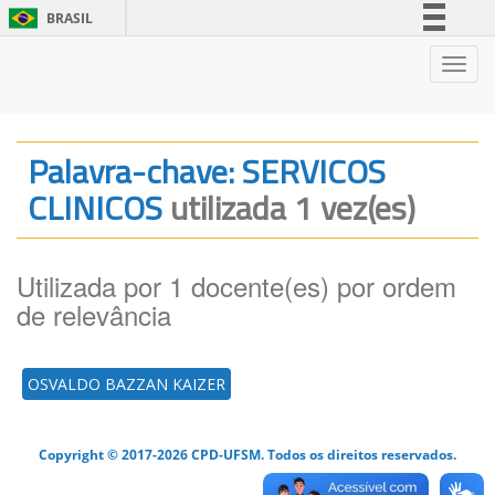
BRASIL
Simplifique!
Nave
Comunica BR
Participe
Acesso à informação
Palavra-chave: SERVICOS
Legislação
CLINICOS
utilizada 1 vez(es)
Canais
Utilizada por 1 docente(es) por ordem
de relevância
OSVALDO BAZZAN KAIZER
Copyright © 2017-2026 CPD-UFSM. Todos os direitos reservados.