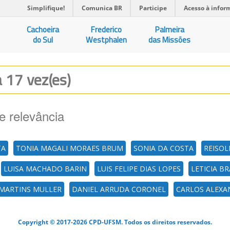
Simplifique!
Comunica BR
Participe
Acesso à infor
Cachoeira
Frederico
Palmeira
do Sul
Westphalen
das Missões
a 17 vez(es)
e relevância
TA
TONIA MAGALI MORAES BRUM
SONIA DA COSTA
REISOL
LUISA MACHADO BARIN
LUIS FELIPE DIAS LOPES
LETICIA 
 MARTINS MULLER
DANIEL ARRUDA CORONEL
CARLOS ALEXA
Copyright © 2017-2026 CPD-UFSM. Todos os direitos reservados.