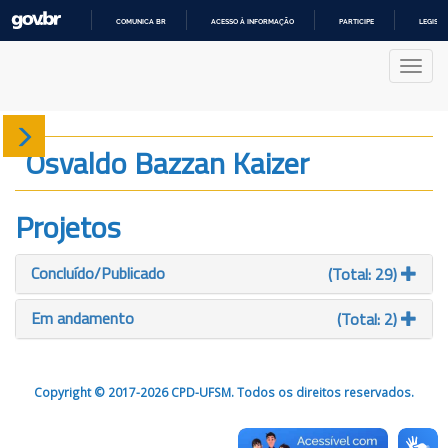
COMUNICA BR
ACESSO À INFORMAÇÃO
PARTICIPE
LEGISL
IR
PARA
Nave
O
CONTEÚDO
Sobre
Osvaldo Bazzan Kaizer
Produção
Projetos
Projetos
Concluído/Publicado
(Total: 29)
Gráficos
Em andamento
(Total: 2)
Copyright © 2017-2026 CPD-UFSM. Todos os direitos reservados.