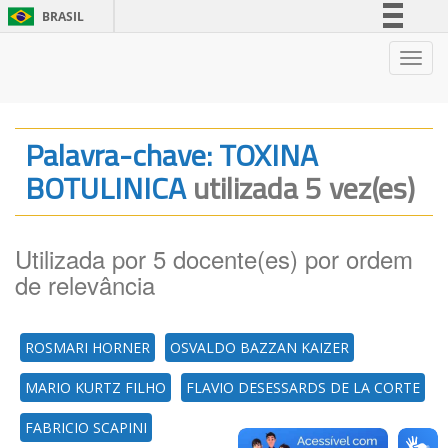
BRASIL
Simplifique!
Nave
Comunica BR
Participe
Acesso à informação
Palavra-chave: TOXINA
Legislação
BOTULINICA
utilizada 5 vez(es)
Canais
Utilizada por 5 docente(es) por ordem
de relevância
ROSMARI HORNER
OSVALDO BAZZAN KAIZER
MARIO KURTZ FILHO
FLAVIO DESESSARDS DE LA CORTE
FABRICIO SCAPINI