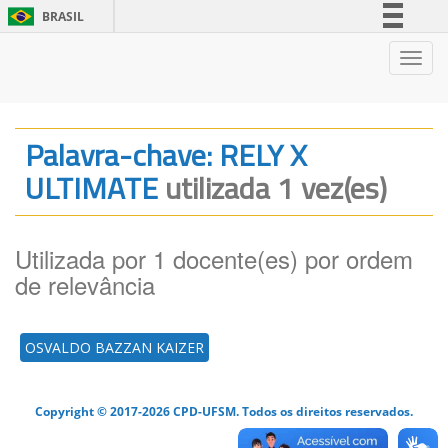
BRASIL
Simplifique!
Nave
Comunica BR
Participe
Acesso à informação
Palavra-chave: RELY X
Legislação
ULTIMATE
utilizada 1 vez(es)
Canais
Utilizada por 1 docente(es) por ordem
de relevância
OSVALDO BAZZAN KAIZER
Copyright © 2017-2026 CPD-UFSM. Todos os direitos reservados.