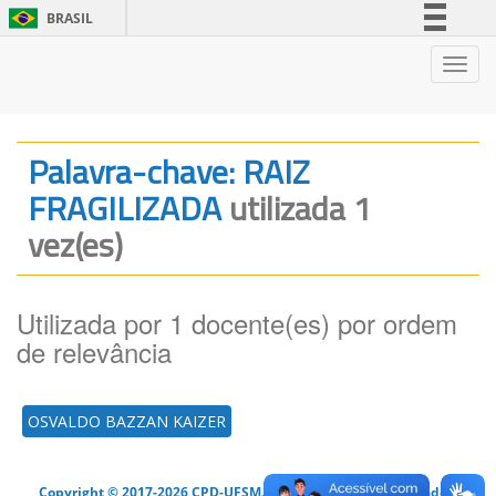
BRASIL
Simplifique!
Nave
Comunica BR
Participe
Acesso à informação
Palavra-chave: RAIZ
Legislação
FRAGILIZADA
utilizada 1
Canais
vez(es)
Utilizada por 1 docente(es) por ordem
de relevância
OSVALDO BAZZAN KAIZER
Copyright © 2017-2026 CPD-UFSM. Todos os direitos reservados.