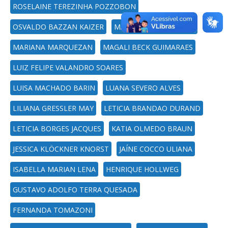
ROSELAINE TEREZINHA POZZOBON
OSVALDO BAZZAN KAIZER
MARILIA PIVETTA RIPPE
MARIANA MARQUEZAN
MAGALI BECK GUIMARAES
LUIZ FELIPE VALANDRO SOARES
LUISA MACHADO BARIN
LUANA SEVERO ALVES
LILIANA GRESSLER MAY
LETICIA BRANDAO DURAND
LETICIA BORGES JACQUES
KATIA OLMEDO BRAUN
JESSICA KLÖCKNER KNORST
JAÍNE COCCO ULIANA
ISABELLA MARIAN LENA
HENRIQUE HOLLWEG
GUSTAVO ADOLFO TERRA QUESADA
FERNANDA TOMAZONI