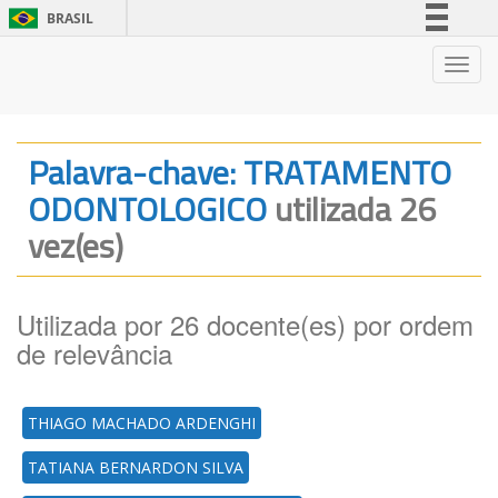
BRASIL
Simplifique!
Nave
Comunica BR
Participe
Acesso à informação
Palavra-chave: TRATAMENTO
Legislação
ODONTOLOGICO
utilizada 26
Canais
vez(es)
Utilizada por 26 docente(es) por ordem
de relevância
THIAGO MACHADO ARDENGHI
TATIANA BERNARDON SILVA