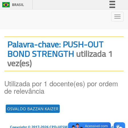
BRASIL
Simplifique!
Nave
Comunica BR
Participe
Acesso à informação
Palavra-chave: PUSH-OUT
Legislação
BOND STRENGTH
utilizada 1
Canais
vez(es)
Utilizada por 1 docente(es) por ordem
de relevância
OSVALDO BAZZAN KAIZER
Copyright © 2017-2026 CPD-UFSM. Todos os direitos reservados.