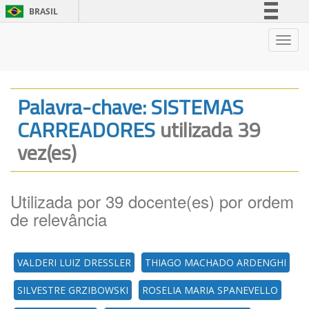
BRASIL
Simplifique!
Nave
Comunica BR
Participe
Acesso à informação
Palavra-chave: SISTEMAS
Legislação
CARREADORES
utilizada 39
Canais
vez(es)
Utilizada por 39 docente(es) por ordem
de relevância
VALDERI LUIZ DRESSLER
THIAGO MACHADO ARDENGHI
SILVESTRE GRZIBOWSKI
ROSELIA MARIA SPANEVELLO