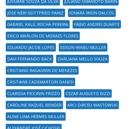
JUSSIANE SOUZA DA SILVA
JULIANO SMANIOTO BARIN
JOSE NERI GOTTFRIED PANIZ
IONARA IRION DALCOL
GABRIEL KALIL ROCHA PEREIRA
FÁBIO ANDREI DUARTE
ERICO MARLON DE MORAES FLORES
EDUARDO JACOB LOPES
EDSON IRINEU MULLER
DAVI FERNANDO BACK
DARLIANA MELLO SOUZA
CRISTIANO RAGAGNIN DE MENEZES
CRISTIANE CADEMARTORI DANESI
CLARISSA PICCININ FRIZZO
CEZAR AUGUSTO BIZZI
CAROLINE RAQUEL BENDER
ARCI DIRCEU WASTOWSKI
ALINE LIMA HERMES MULLER
ALEXANDRE JOSÉ CICHOSKI