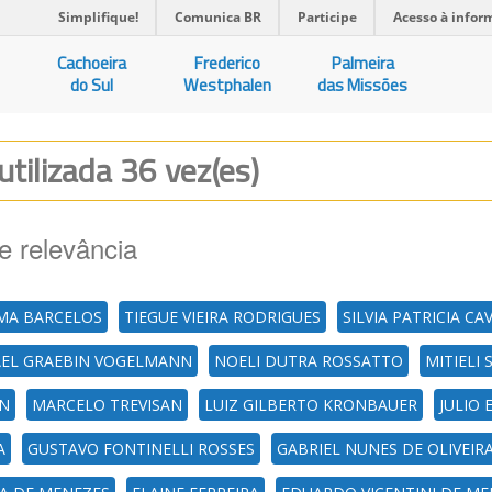
Simplifique!
Comunica BR
Participe
Acesso à infor
Cachoeira
Frederico
Palmeira
do Sul
Westphalen
das Missões
utilizada 36 vez(es)
e relevância
IMA BARCELOS
TIEGUE VIEIRA RODRIGUES
SILVIA PATRICIA C
AEL GRAEBIN VOGELMANN
NOELI DUTRA ROSSATTO
MITIELI 
IN
MARCELO TREVISAN
LUIZ GILBERTO KRONBAUER
JULIO
A
GUSTAVO FONTINELLI ROSSES
GABRIEL NUNES DE OLIVEIR