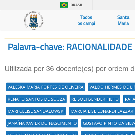
BRASIL
Todos
Santa
os campi
Maria
Palavra-chave: RACIONALIDADE
Utilizada por 36 docente(es) por ordem d
VALESKA MARIA FORTES DE OLIVEIRA
VALDO HERMES DE L
RENATO SANTOS DE SOUZA
REISOLI BENDER FILHO
RAF
MARI CLEISE SANDALOWSKI
MARCIA LISE LUNARDI LAZZAR
JANAÍNA XAVIER DO NASCIMENTO
GUSTAVO PINTO DA SILV