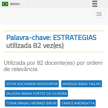
BRASIL
Simplifique!
Nave
Comunica BR
Participe
Acesso à informação
Palavra-chave: ESTRATEGIAS
Legislação
utilizada 82 vez(es)
Canais
Utilizada por 82 docente(es) por ordem
de relevância
VITOR KOCHHANN REISDORFER
VANESSA RIBAS FIALHO
VALESKA MARIA FORTES DE OLIVEIRA
TONIA MAGALI MORAES BRUM
TANICE ANDREATTA