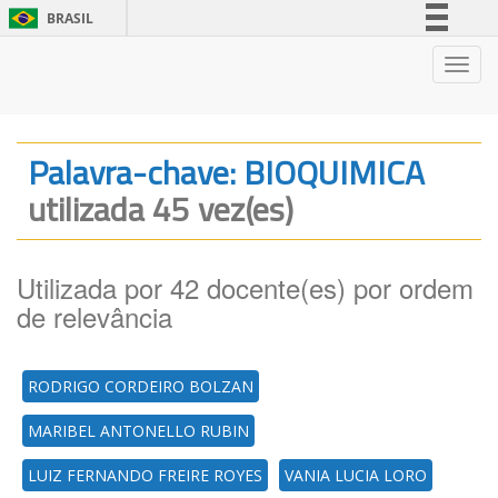
BRASIL
Simplifique!
Nave
Comunica BR
Participe
Acesso à informação
Palavra-chave: BIOQUIMICA
Legislação
utilizada 45 vez(es)
Canais
Utilizada por 42 docente(es) por ordem
de relevância
RODRIGO CORDEIRO BOLZAN
MARIBEL ANTONELLO RUBIN
LUIZ FERNANDO FREIRE ROYES
VANIA LUCIA LORO