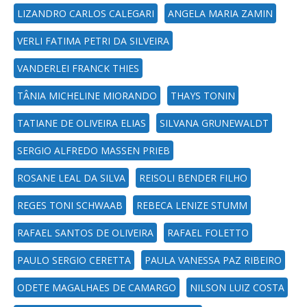
LIZANDRO CARLOS CALEGARI
ANGELA MARIA ZAMIN
VERLI FATIMA PETRI DA SILVEIRA
VANDERLEI FRANCK THIES
TÂNIA MICHELINE MIORANDO
THAYS TONIN
TATIANE DE OLIVEIRA ELIAS
SILVANA GRUNEWALDT
SERGIO ALFREDO MASSEN PRIEB
ROSANE LEAL DA SILVA
REISOLI BENDER FILHO
REGES TONI SCHWAAB
REBECA LENIZE STUMM
RAFAEL SANTOS DE OLIVEIRA
RAFAEL FOLETTO
PAULO SERGIO CERETTA
PAULA VANESSA PAZ RIBEIRO
ODETE MAGALHAES DE CAMARGO
NILSON LUIZ COSTA