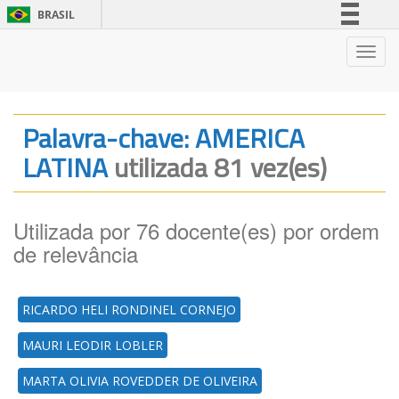
BRASIL
Simplifique!
Nave
Comunica BR
Participe
Acesso à informação
Palavra-chave: AMERICA
Legislação
LATINA
utilizada 81 vez(es)
Canais
Utilizada por 76 docente(es) por ordem
de relevância
RICARDO HELI RONDINEL CORNEJO
MAURI LEODIR LOBLER
MARTA OLIVIA ROVEDDER DE OLIVEIRA