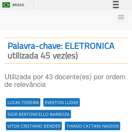
BRASIL
Simplifique!
Nave
Comunica BR
Participe
Acesso à informação
Palavra-chave: ELETRONICA
Legislação
utilizada 45 vez(es)
Canais
Utilizada por 43 docente(es) por ordem
de relevância
LUCAS TEIXEIRA
EVERTON LUDKE
ÍGOR BERTONCELLO BARBOZA
VITOR CRISTIANO BENDER
THIAGO CATTANI NAIDON