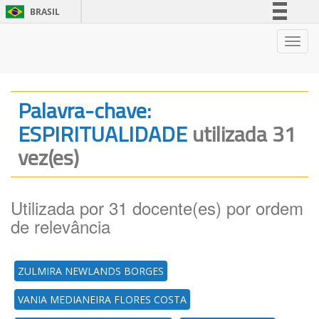
BRASIL
Simplifique!
Nave
Comunica BR
Participe
Acesso à informação
Palavra-chave:
Legislação
ESPIRITUALIDADE
utilizada 31
Canais
vez(es)
Utilizada por 31 docente(es) por ordem
de relevância
ZULMIRA NEWLANDS BORGES
VANIA MEDIANEIRA FLORES COSTA