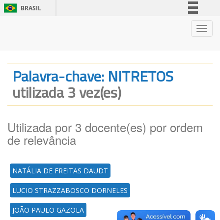
BRASIL
Simplifique!
Nave
Comunica BR
Participe
Acesso à informação
Palavra-chave: NITRETOS
Legislação
utilizada 3 vez(es)
Canais
Utilizada por 3 docente(es) por ordem
de relevância
NATÁLIA DE FREITAS DAUDT
LUCIO STRAZZABOSCO DORNELES
JOÃO PAULO GAZOLA