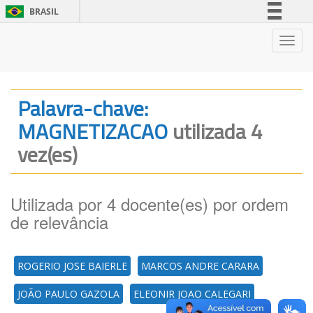
BRASIL
Simplifique!
Nave
Comunica BR
Participe
Acesso à informação
Palavra-chave:
Legislação
MAGNETIZACAO
utilizada 4
Canais
vez(es)
Utilizada por 4 docente(es) por ordem
de relevância
ROGERIO JOSE BAIERLE
MARCOS ANDRE CARARA
JOÃO PAULO GAZOLA
ELEONIR JOAO CALEGARI