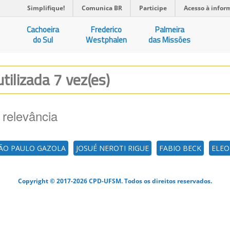
Simplifique!
Comunica BR
Participe
Acesso à infor
Cachoeira
Frederico
Palmeira
do Sul
Westphalen
das Missões
utilizada 7 vez(es)
 relevância
ÃO PAULO GAZOLA
JOSUÉ NEROTI RIGUE
FABIO BECK
ELEO
Copyright © 2017-2026 CPD-UFSM. Todos os direitos reservados.