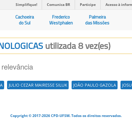
Simplifique!
Comunica BR
Participe
Acesso à infor
Cachoeira
Frederico
Palmeira
do Sul
Westphalen
das Missões
ECNOLOGICAS
utilizada 8 vez(es)
 relevância
SA
JULIO CEZAR MAIRESSE SILUK
JOÃO PAULO GAZOLA
JOSU
Copyright © 2017-2026 CPD-UFSM. Todos os direitos reservados.