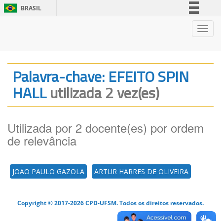
BRASIL
Simplifique!
Nave
Comunica BR
Participe
Acesso à informação
Palavra-chave: EFEITO SPIN
Legislação
HALL
utilizada 2 vez(es)
Canais
Utilizada por 2 docente(es) por ordem
de relevância
JOÃO PAULO GAZOLA
ARTUR HARRES DE OLIVEIRA
Copyright © 2017-2026 CPD-UFSM. Todos os direitos reservados.