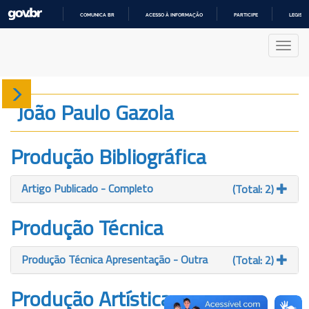
COMUNICA BR
ACESSO À INFORMAÇÃO
PARTICIPE
LEGISL
IR
PARA
Nave
O
CONTEÚDO
Sobre
João Paulo Gazola
Produção
Produção Bibliográfica
Projetos
Artigo Publicado - Completo
(Total: 2)
Gráficos
Produção Técnica
Produção Técnica Apresentação - Outra
(Total: 2)
Produção Artística